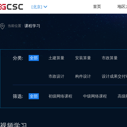
首页
地区
[
北京
]
当前位置 :
课程学习
分类:
全部
土建算量
安装算量
市政算量
市政设计
构件设计
设计成果交付
筛选:
全部
初级网络课程
中级网络课程
高级
视频学习